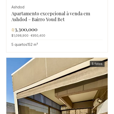
Ashdod
Apartamento excepcional à venda em
Ashdod – Bairro Youd Bet
₪
3,300,000
$1,098,900 · €950,400
5 quartos
152 m²
5 fotos