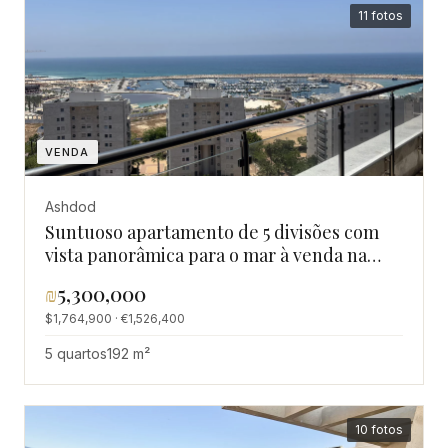
11 fotos
VENDA
Ashdod
Suntuoso apartamento de 5 divisões com
vista panorâmica para o mar à venda na
Marina de Ashdod
₪
5,300,000
$1,764,900 · €1,526,400
5 quartos
192 m²
10 fotos