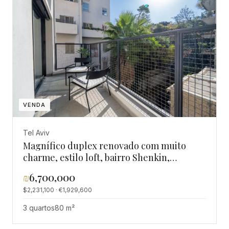
VENDA
Tel Aviv
Magnífico duplex renovado com muito
charme, estilo loft, bairro Shenkin,
elevador com 2 varandas, prédio recente
₪
6,700,000
$2,231,100 · €1,929,600
3 quartos
80 m²