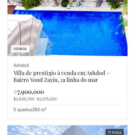
VENDA
Ashdod
Villa de prestígio à venda em Ashdod –
Bairro Youd Zayin, 2a linha do mar
₪
7,900,000
$2,630,700 · €2,275,200
5 quartos
280 m²
11 fotos