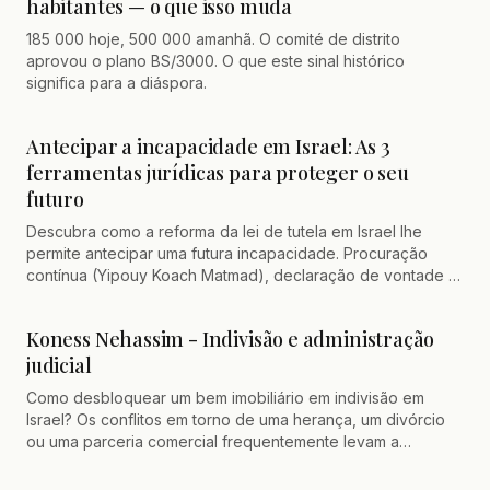
habitantes — o que isso muda
185 000 hoje, 500 000 amanhã. O comité de distrito
aprovou o plano BS/3000. O que este sinal histórico
significa para a diáspora.
Antecipar a incapacidade em Israel: As 3
ferramentas jurídicas para proteger o seu
futuro
Descubra como a reforma da lei de tutela em Israel lhe
permite antecipar uma futura incapacidade. Procuração
contínua (Yipouy Koach Matmad), declaração de vontade e
conselhos de advogado certificado para proteger a sua
autonomia e os seus entes queridos
Koness Nehassim - Indivisão e administração
judicial
Como desbloquear um bem imobiliário em indivisão em
Israel? Os conflitos em torno de uma herança, um divórcio
ou uma parceria comercial frequentemente levam a
situações de bloqueio. Graças ao artigo 37 da Lei Fundiária,
a saída da indivisão e a colocação sob administração