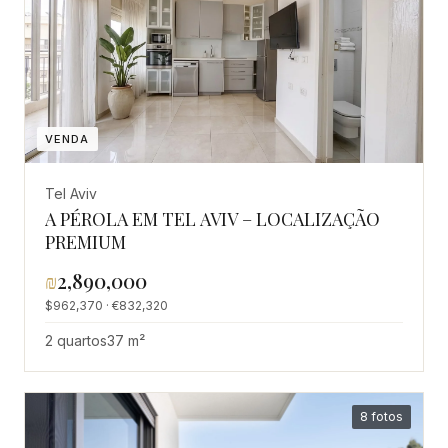
VENDA
Tel Aviv
A PÉROLA EM TEL AVIV – LOCALIZAÇÃO
PREMIUM
₪
2,890,000
$962,370 · €832,320
2 quartos
37 m²
8 fotos