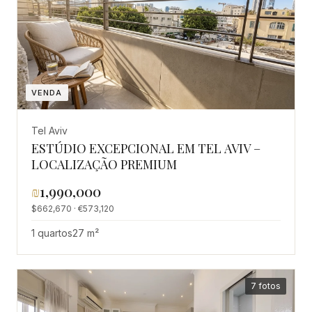
VENDA
Tel Aviv
ESTÚDIO EXCEPCIONAL EM TEL AVIV –
LOCALIZAÇÃO PREMIUM
₪
1,990,000
$662,670 · €573,120
1 quartos
27 m²
7 fotos