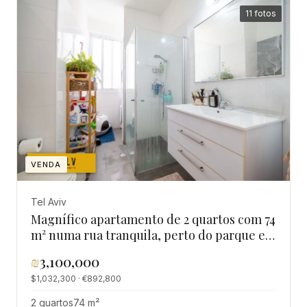
11 fotos
VENDA
Tel Aviv
Magnífico apartamento de 2 quartos com 74
m² numa rua tranquila, perto do parque e
de Weizmann
₪
3,100,000
$1,032,300 · €892,800
2 quartos
74 m²