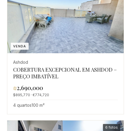
VENDA
Ashdod
COBERTURA EXCEPCIONAL EM ASHDOD –
PREÇO IMBATÍVEL
₪
2,690,000
$895,770 · €774,720
4 quartos
100 m²
6 fotos