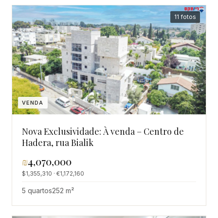
11 fotos
VENDA
Nova Exclusividade: À venda – Centro de
Hadera, rua Bialik
₪
4,070,000
$1,355,310 · €1,172,160
5 quartos
252 m²