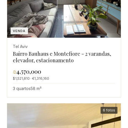
VENDA
Tel Aviv
Bairro Bauhaus e Montefiore - 2 varandas,
elevador, estacionamento
₪
4,570,000
$1,521,810 · €1,316,160
3 quartos
58 m²
6 fotos