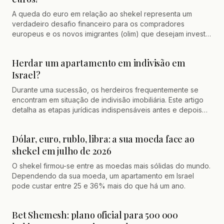
A queda do euro em relação ao shekel representa um
verdadeiro desafio financeiro para os compradores
europeus e os novos imigrantes (olim) que desejam investir
no mercado imobiliário em Israel. Felizmente, existem várias
alavancas bancárias e jurídicas que permitem otimizar o
Herdar um apartamento em indivisão em
financiamento e contornar o risco cambial
Israel?
Durante uma sucessão, os herdeiros frequentemente se
encontram em situação de indivisão imobiliária. Este artigo
detalha as etapas jurídicas indispensáveis antes e depois
do registro dos herdeiros, as soluções para o bloqueio por
parte de um condômino (nomeação de um administrador
Dólar, euro, rublo, libra: a sua moeda face ao
judicial) e os recursos legais para forçar a saída da
shekel em julho de 2026
indivisão e vender o bem.
O shekel firmou-se entre as moedas mais sólidas do mundo.
Dependendo da sua moeda, um apartamento em Israel
pode custar entre 25 e 36% mais do que há um ano.
Bet Shemesh: plano oficial para 500 000