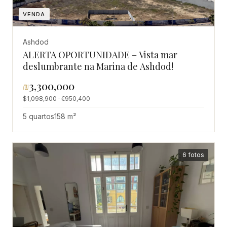
VENDA
Ashdod
ALERTA OPORTUNIDADE – Vista mar
deslumbrante na Marina de Ashdod!
₪
3,300,000
$1,098,900 · €950,400
5 quartos
158 m²
6 fotos