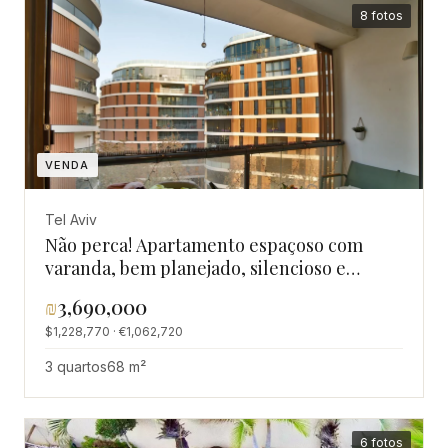
8 fotos
VENDA
Tel Aviv
Não perca! Apartamento espaçoso com
varanda, bem planejado, silencioso e
luminoso com pé-direito alto - bairro
₪
3,690,000
Florentine
$1,228,770 · €1,062,720
3 quartos
68 m²
6 fotos