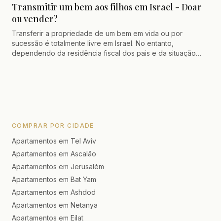
Transmitir um bem aos filhos em Israel - Doar
judicial (Koness Nehassim) permitem forçar legalmente a
ou vender?
venda de um bem e distribuir as partes. Descubra como
liquidar um condomínio evitando as armadilhas fiscais e
Transferir a propriedade de um bem em vida ou por
financeiras.
sucessão é totalmente livre em Israel. No entanto,
dependendo da residência fiscal dos pais e da situação
geográfica dos filhos (especialmente se residem em
França), optar por uma venda estratégica pode revelar-se
muito mais vantajosa do que uma simples doação imobiliária.
Entre redução do imposto de aquisição, diferimento ou
isenção do imposto sobre mais-valias, descubra como
otimizar seu planejamento sucessório internacional antes da
abolição de certas vantagens fiscais lineares.
COMPRAR POR CIDADE
Apartamentos em Tel Aviv
Apartamentos em Ascalão
Apartamentos em Jerusalém
Apartamentos em Bat Yam
Apartamentos em Ashdod
Apartamentos em Netanya
Apartamentos em Eilat