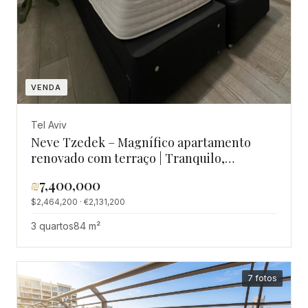
VENDA
Tel Aviv
Neve Tzedek – Magnífico apartamento
renovado com terraço | Tranquilo,
luminoso e espaçoso | Perto do mar | Não
₪
7,400,000
perca!
$2,464,200 · €2,131,200
3 quartos
84 m²
7 fotos