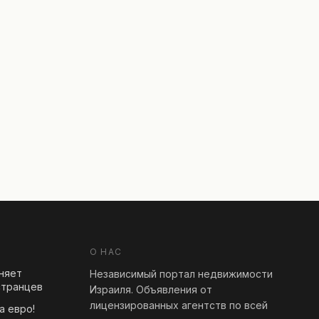
О НАС
еняет
Независимый портал недвижимости
странцев
Израиля. Объявления от
лицензированных агентств по всей
а евро!