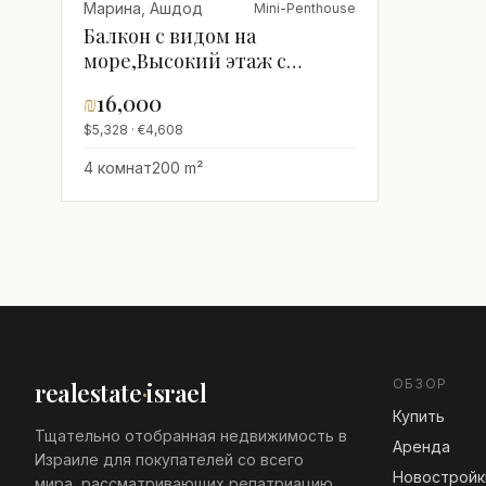
Марина, Ашдод
Mini-Penthouse
Балкон с видом на
море,Высокий этаж с
видом,Прекрасный
₪
16,000
$5,328 · €4,608
4 комнат
200 m²
ОБЗОР
realestate
·
israel
Купить
Тщательно отобранная недвижимость в
Аренда
Израиле для покупателей со всего
Новостройк
мира, рассматривающих репатриацию