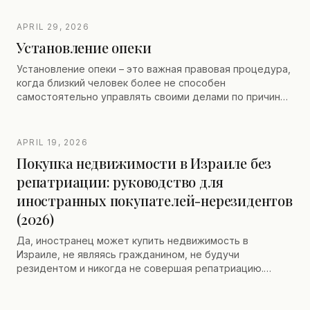
квартиру без авансовых платежей, но должны
внимательно относиться к условиям договора,
APRIL 29, 2026
банковским гарантиям, правовой защите и
Установление опеки
возможностям перепродажи в течение проекта.
Статья подчеркивает важность специализированного
Установление опеки – это важная правовая процедура,
юридического сопровождения для защиты интересов
когда близкий человек более не способен
собственников на протяжении всей процедуры.
самостоятельно управлять своими делами по причине
возраста, болезни или инвалидности. Она позволяет
назначить опекуна, который будет принимать
медицинские, финансовые и личные решения в
APRIL 19, 2026
интересах подопечного, соблюдая при этом его
Покупка недвижимости в Израиле без
достоинство и волю. Данная процедура,
репатриации: руководство для
контролируемая семейным судом, требует тщательной
подготовки и профессионального сопровождения для
иностранных покупателей-нерезидентов
обеспечения плавного, быстрого и адаптированного к
(2026)
каждой семейной ситуации процесса.
Да, иностранец может купить недвижимость в
Израиле, не являясь гражданином, не будучи
резидентом и никогда не совершая репатриацию.
Процесс законно открыт для всех — но правила не
такие же, как для израильтянина или нового
репатрианта. Мас Рехиша увеличивается до 8% с