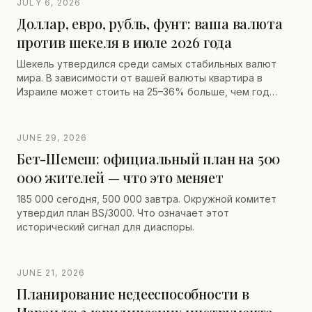
JULY 6, 2026
управляющего), а также законные способы
Доллар, евро, рубль, фунт: ваша валюта
принудительного выхода из совместной собственности
против шекеля в июле 2026 года
и продажи имущества.
Шекель утвердился среди самых стабильных валют
мира. В зависимости от вашей валюты квартира в
Израиле может стоить на 25–36% больше, чем год
назад.
JUNE 29, 2026
Бет-Шемеш: официальный план на 500
000 жителей — что это меняет
185 000 сегодня, 500 000 завтра. Окружной комитет
утвердил план BS/3000. Что означает этот
исторический сигнал для диаспоры.
JUNE 21, 2026
Планирование недееспособности в