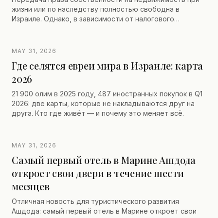
жизни или по наследству полностью свободна в
Израиле. Однако, в зависимости от налогового
резидентства родителей и географического положения
детей (особенно если они проживают во Франции),
выбор стратегической продажи может оказаться
MAY 31, 2026
гораздо более выгодным, чем простое дарение
Где селятся евреи мира в Израиле: карта
недвижимости. Между сокращением налога на
2026
приобретение, отсрочкой или освобождением от
налога на прирост капитала, узнайте, как
21 900 олим в 2025 году, 487 иностранных покупок в Q1
оптимизировать ваше международное планирование
2026: две карты, которые не накладываются друг на
наследства до отмены некоторых линейных налоговых
друга. Кто где живёт — и почему это меняет всё.
преимуществ.
MAY 31, 2026
Самый первый отель в Марине Ашдода
откроет свои двери в течение шести
месяцев
Отличная новость для туристического развития
Ашдода: самый первый отель в Марине откроет свои