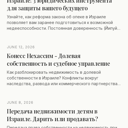
Израиле: 3 юридических инструмента
для защиты вашего будущего
Узнайте, как реформа закона об опеке в Израиле
позволяет вам заранее подготовиться к возможной
недееспособности. Постоянная доверенность (Йипуй
Коах Матмад), декларация воли и консультации
сертифицированного адвоката для защиты вашей
самостоятельности и ваших близких
JUNE 12, 2026
Конесс Нехассим - Долевая
собственность и судебное управление
Как разблокировать недвижимость в долевой
собственности в Израиле? Конфликты вокруг
наследства, развода или коммерческого партнерства
часто приводят к ситуациям блокировки. Благодаря
статье 37 Закона о земле, выход из долевой
собственности и установление судебного управления
JUNE 8, 2026
(Конесс Нехассим) позволяют принудительно продать
Передача недвижимости детям в
недвижимость и распределить доли. Узнайте, как
Израиле. Дарить или продавать?
ликвидировать совместную собственность, избегая
налоговых и финансовых ловушек.
Передача права собственности на недвижимость при