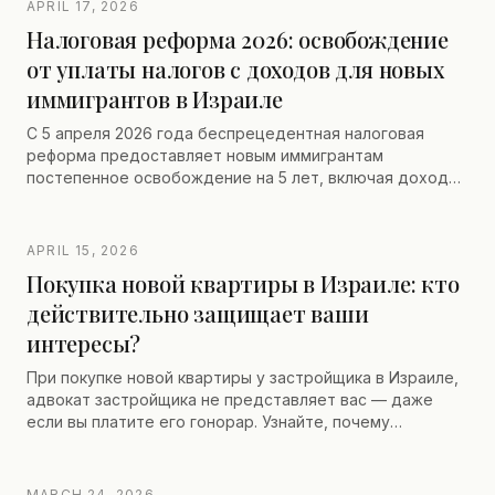
APRIL 17, 2026
первого шекеля, собственный взнос минимум 50% для
Налоговая реформа 2026: освобождение
машканты, нотариальная доверенность для подписания
от уплаты налогов с доходов для новых
на расстоянии и координация с вашим налоговым
резидентством во Франции, Бельгии или Швейцарии.
иммигрантов в Израиле
Это руководство 2026 подробно описывает, шаг за
шагом, все особенности покупки нерезидентом из
С 5 апреля 2026 года беспрецедентная налоговая
Франции или из-за рубежа.
реформа предоставляет новым иммигрантам
постепенное освобождение на 5 лет, включая доходы,
полученные в Израиле. Все о условиях.
APRIL 15, 2026
Покупка новой квартиры в Израиле: кто
действительно защищает ваши
интересы?
При покупке новой квартиры у застройщика в Израиле,
адвокат застройщика не представляет вас — даже
если вы платите его гонорар. Узнайте, почему
независимый адвокат необходим для защиты ваших
прав, ведения переговоров по контракту и
оптимизации вашего налогообложения.
MARCH 24, 2026