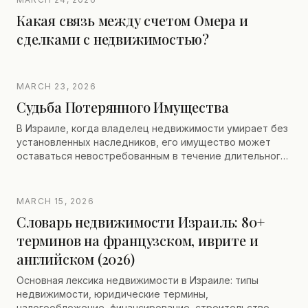
Какая связь между счетом Омера и
сделками с недвижимостью?
MARCH 23, 2026
Судьба Потерянного Имущества
В Израиле, когда владелец недвижимости умирает без
установленных наследников, его имущество может
оставаться невостребованным в течение длительного
времени, особенно из-за отсутствия временных
ограничений для обращения. Такое имущество затем
берется под управление департаментом
MARCH 15, 2026
Министерства Юстиции, который администрирует его,
Словарь недвижимости Израиль: 80+
активно разыскивая правопреемников, даже за
терминов на французском, иврите и
рубежом. Такое управление необходимо для
разрешения правовых ситуаций (продажа, проекты
английском (2026)
недвижимости, совместная собственность).
Наследники должны следовать строгой процедуре для
Основная лексика недвижимости в Израиле: типы
доказательства своих прав и возврата имущества.
недвижимости, юридические термины,
налогообложение, финансирование, строительство —