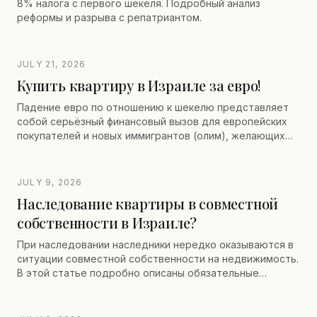
8% налога с первого шекеля. Подробный анализ
реформы и разрыва с репатриантом.
JULY 21, 2026
Купить квартиру в Израиле за евро!
Падение евро по отношению к шекелю представляет
собой серьёзный финансовый вызов для европейских
покупателей и новых иммигрантов (олим), желающих
инвестировать в недвижимость Израиля. К счастью,
существует ряд банковских и юридических
инструментов, позволяющих оптимизировать
JULY 9, 2026
финансирование и снизить валютные риски.
Наследование квартиры в совместной
собственности в Израиле?
При наследовании наследники нередко оказываются в
ситуации совместной собственности на недвижимость.
В этой статье подробно описаны обязательные
юридические шаги до и после регистрации
наследников, решения в случае блокировки со стороны
одного из совладельцев (назначение судебного