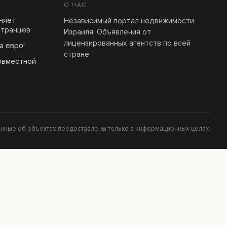
О НАС
еняет
Независимый портал недвижимости
странцев
Израиля. Объявления от
лицензированных агентств по всей
а евро!
стране.
овместной
анные об объектах предоставлены только в информационных целях.