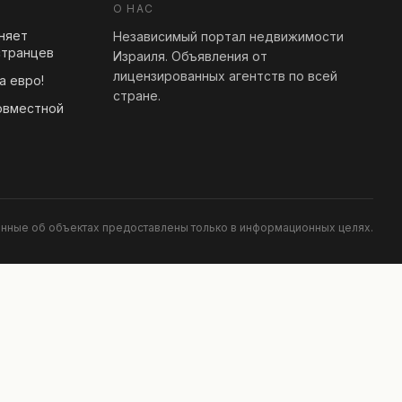
О НАС
еняет
Независимый портал недвижимости
странцев
Израиля. Объявления от
лицензированных агентств по всей
а евро!
стране.
овместной
анные об объектах предоставлены только в информационных целях.