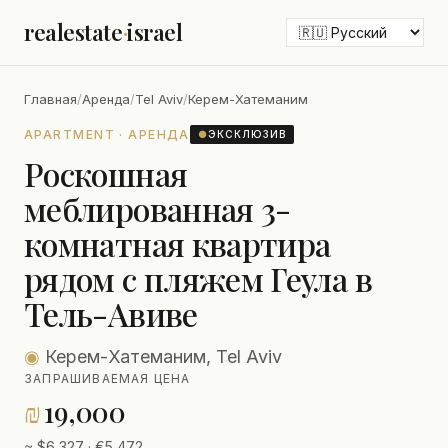
realestate
·
israel
Главная
/
Аренда
/
Tel Aviv
/
Керем-Хатеманим
APARTMENT · АРЕНДА
●
ЭКСКЛЮЗИВ
Роскошная
меблированная 3-
комнатная квартира
рядом с пляжем Геула в
Тель-Авиве
◉
Керем-Хатеманим, Tel Aviv
ЗАПРАШИВАЕМАЯ ЦЕНА
₪
19,000
≈ $6,327 · €5,472