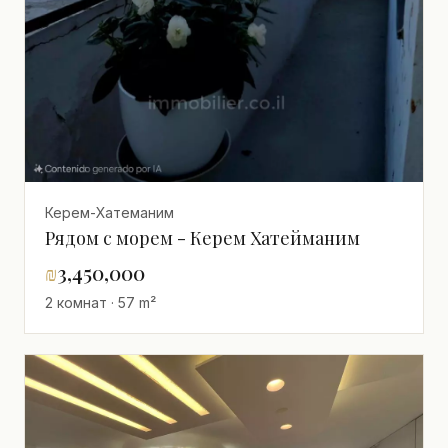
Керем-Хатеманим
Рядом с морем - Керем Хатейманим
₪
3,450,000
2 комнат · 57 m²