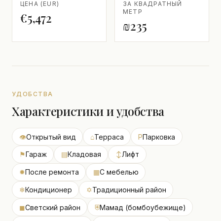
ЦЕНА (EUR)
ЗА КВАДРАТНЫЙ
МЕТР
€5,472
₪235
УДОБСТВА
Характеристики и удобства
👁
Открытый вид
⌂
Терраса
P
Парковка
⚑
Гараж
▤
Кладовая
↕
Лифт
✹
После ремонта
▦
С мебелью
❄
Кондиционер
✡
Традиционный район
◼
Светский район
⛨
Мамад (бомбоубежище)