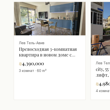
Лев Тель-Авив
Превосходная 3-комнатная
квартира в новом доме с
парковкой и мамад
₪
4,390,000
Лев Тел
city, 5
3 комнат · 60 m²
лифт, 
light.
₪
4,98
4 комнат