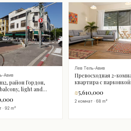
Лев Тель-Авив
Превосходная 2-комн
ь-Авив
квартира с парковкой
5 m2, район Гордон,
balcon и кладовой на 
balcony, light and
₪
5,610,000
Шенкин
0,000
2 комнат · 68 m²
 · 92 m²