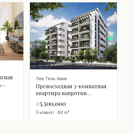
атная
Лев Тель-Авив
,
Превосходная 3-комнатная
улице
квартира напротив
Синематеки в двух шагах от
₪
5,500,000
Ротшильд - сдача через 30
3 комнат · 80 m²
месяцев