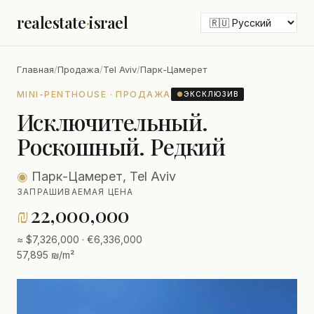
realestate
·
israel
Главная
/
Продажа
/
Tel Aviv
/
Парк-Цамерет
MINI-PENTHOUSE · ПРОДАЖА
●
ЭКСКЛЮЗИВ
Исключительный.
Роскошный. Редкий
◉
Парк-Цамерет, Tel Aviv
ЗАПРАШИВАЕМАЯ ЦЕНА
₪
22,000,000
≈ $7,326,000 · €6,336,000
57,895 ₪/m²