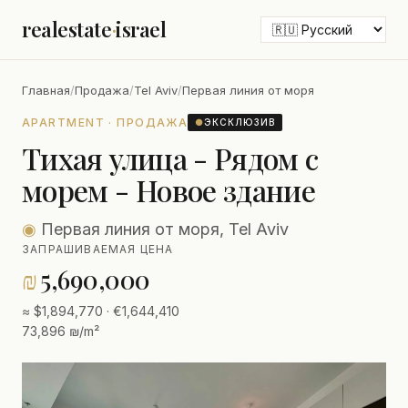
realestate
·
israel
Главная
/
Продажа
/
Tel Aviv
/
Первая линия от моря
APARTMENT · ПРОДАЖА
●
ЭКСКЛЮЗИВ
Тихая улица - Рядом с
морем - Новое здание
◉
Первая линия от моря, Tel Aviv
ЗАПРАШИВАЕМАЯ ЦЕНА
₪
5,690,000
≈ $1,894,770 · €1,644,410
73,896 ₪/m²