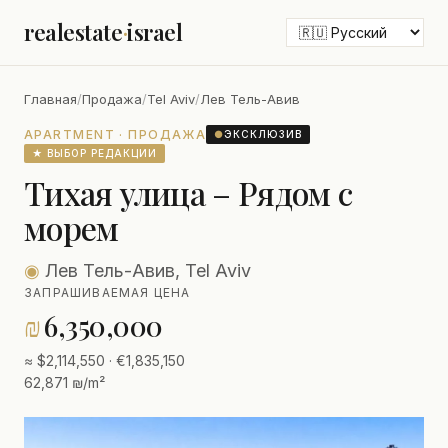
realestate
·
israel
Главная
/
Продажа
/
Tel Aviv
/
Лев Тель-Авив
APARTMENT · ПРОДАЖА
●
ЭКСКЛЮЗИВ
★ ВЫБОР РЕДАКЦИИ
Тихая улица – Рядом с
морем
◉
Лев Тель-Авив, Tel Aviv
ЗАПРАШИВАЕМАЯ ЦЕНА
₪
6,350,000
≈ $2,114,550 · €1,835,150
62,871 ₪/m²