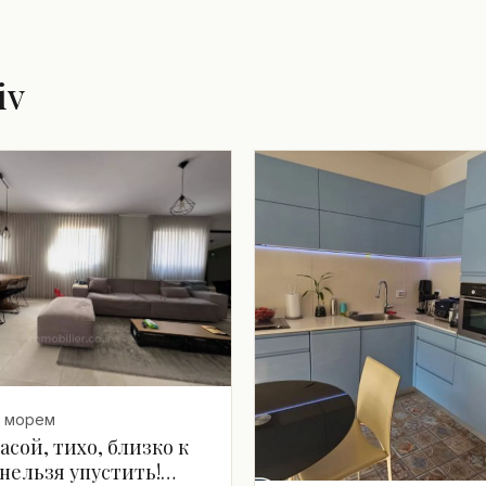
iv
с морем
асой, тихо, близко к
нельзя упустить!