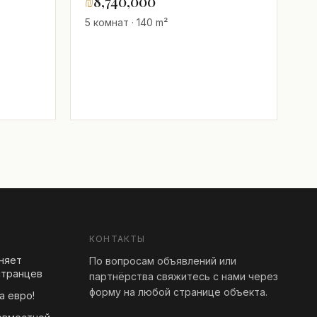
₪
8,740,000
5 комнат · 140 m²
,
зя
КОНТАКТЫ
еняет
По вопросам объявлений или
странцев
партнёрства свяжитесь с нами через
форму на любой странице объекта.
а евро!