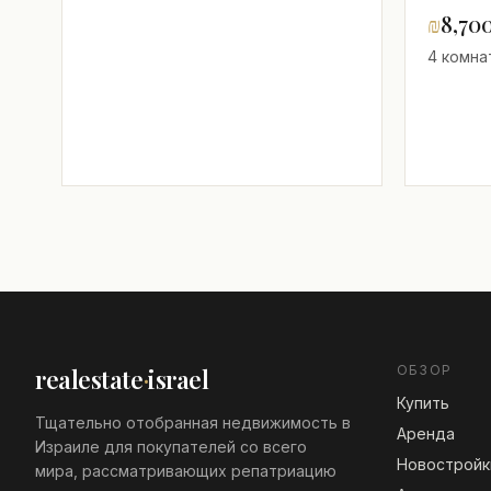
Хорош
₪
8,70
светла
4 комнат
велик
отрем
ОБЗОР
realestate
·
israel
Купить
Тщательно отобранная недвижимость в
Аренда
Израиле для покупателей со всего
Новостройк
мира, рассматривающих репатриацию