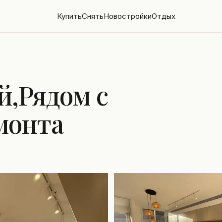
Купить
Снять
Новостройки
Отдых
й,Рядом с
монта