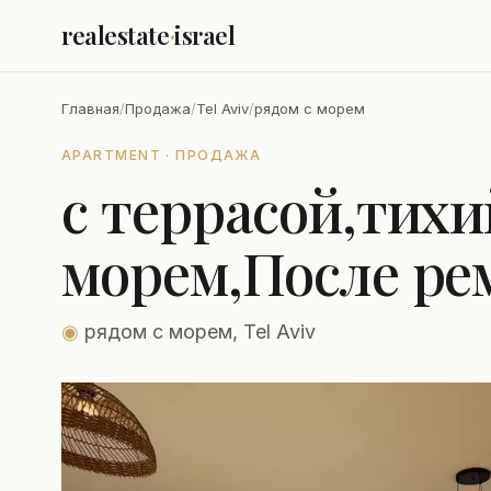
realestate
·
israel
Главная
/
Продажа
/
Tel Aviv
/
рядом с морем
APARTMENT · ПРОДАЖА
с террасой,тихи
морем,После ре
◉
рядом с морем, Tel Aviv