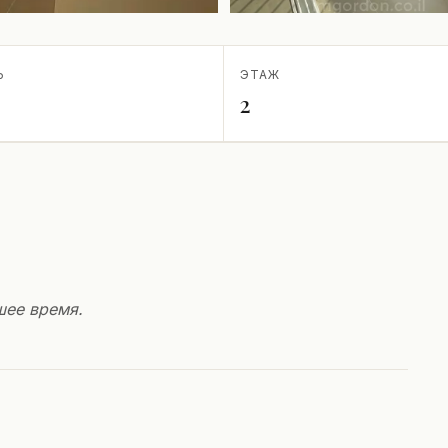
Ь
ЭТАЖ
2
шее время.