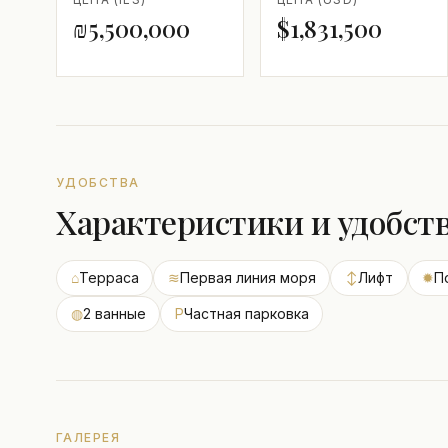
₪5,500,000
$1,831,500
УДОБСТВА
Характеристики и удобст
⌂
Терраса
≋
Первая линия моря
↕
Лифт
✹
П
◍
2 ванные
P
Частная парковка
ГАЛЕРЕЯ