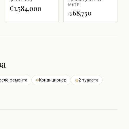
МЕТР
€1,584,000
₪68,750
ва
осле ремонта
❄
Кондиционер
◍
2 туалета