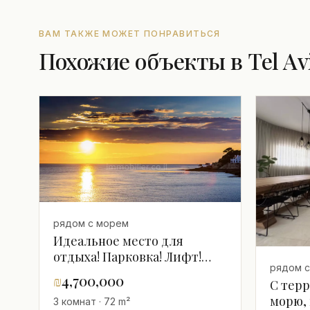
ВАМ ТАКЖЕ МОЖЕТ ПОНРАВИТЬСЯ
Похожие объекты в Tel Av
рядом с морем
Идеальное место для
отдыха! Парковка! Лифт!
рядом 
Балкон, 4 минуты до моря.
₪
4,700,000
С терр
морю, 
3 комнат · 72 m²