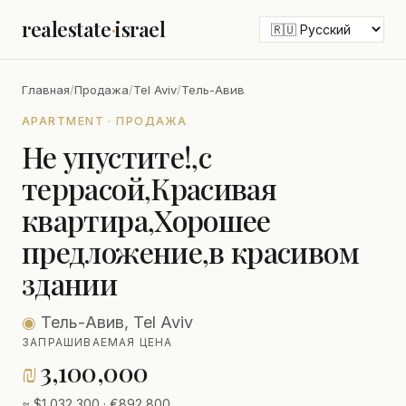
realestate
·
israel
Главная
/
Продажа
/
Tel Aviv
/
Тель-Авив
APARTMENT · ПРОДАЖА
Не упустите!,с
террасой,Красивая
квартира,Хорошее
предложение,в красивом
здании
◉
Тель-Авив, Tel Aviv
ЗАПРАШИВАЕМАЯ ЦЕНА
₪
3,100,000
≈ $1,032,300 · €892,800