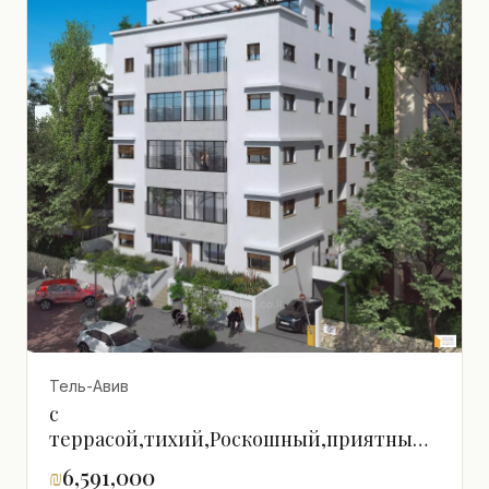
Тель-Авив
с
террасой,тихий,Роскошный,приятный,со
всеми
₪
6,591,000