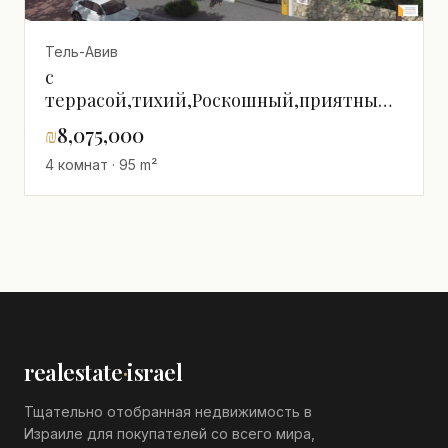
Тель-Авив
с
террасой,тихий,Роскошный,приятный,со
всеми
₪
8,075,000
удобствами,светлый,просторный,Прекрасн
4 комнат · 95 m²
проект
realestate
·
israel
Тщательно отобранная недвижимость в
Израиле для покупателей со всего мира,