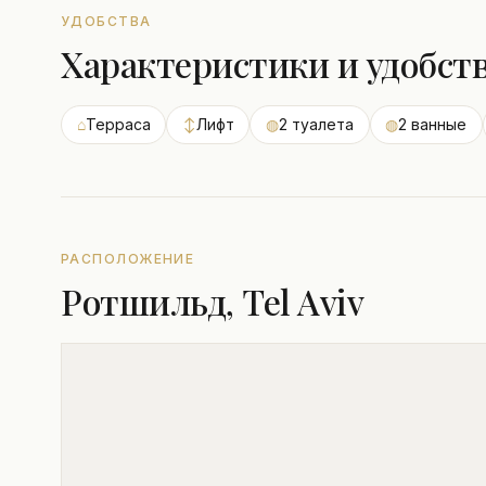
УДОБСТВА
Характеристики и удобст
⌂
Терраса
↕
Лифт
◍
2 туалета
◍
2 ванные
РАСПОЛОЖЕНИЕ
Ротшильд, Tel Aviv