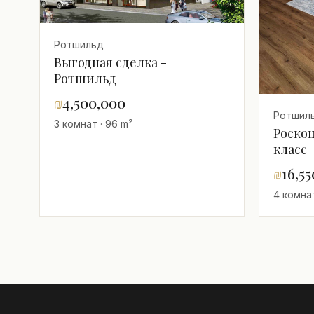
Ротшильд
Выгодная сделка -
Ротшильд
₪
4,500,000
Ротшил
3 комнат · 96 m²
Роско
класс
₪
16,5
4 комнат