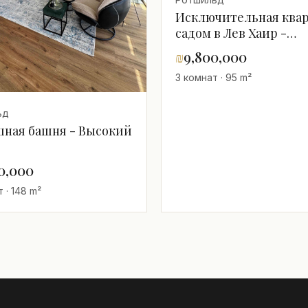
Исключительная квар
садом в Лев Хаир -
Ротшильд
₪
9,800,000
3 комнат · 95 m²
ьд
шная башня - Высокий
50,000
 · 148 m²