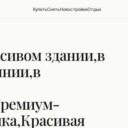
Купить
Снять
Новостройки
Отдых
асивом здании,в
янии,в
Премиум-
йка,Красивая