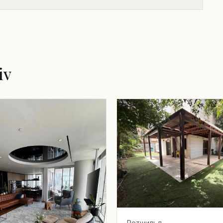
iv
Ротшильд