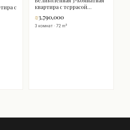
Великолепная 3-комнатная
квартира с террасой
тира с
полностью
₪
3,790,000
отремонтированная
3 комнат · 72 m²