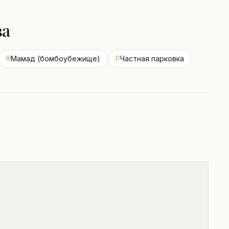
ва
⛨
Мамад (бомбоубежище)
P
Частная парковка