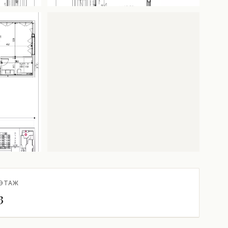
ЭТАЖ
3