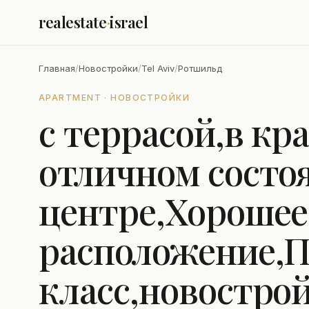
realestate
·
israel
Главная
/
Новостройки
/
Tel Aviv
/
Ротшильд
APARTMENT · НОВОСТРОЙКИ
с террасой,в кр
отличном состо
центре,Хорошее
расположение,
класс,новостро