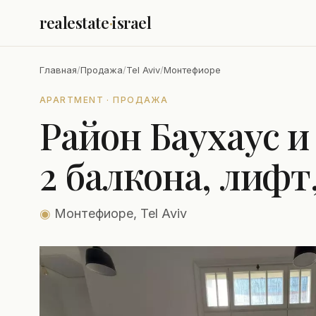
realestate
·
israel
Главная
/
Продажа
/
Tel Aviv
/
Монтефиоре
APARTMENT · ПРОДАЖА
Район Баухаус 
2 балкона, лифт
◉
Монтефиоре, Tel Aviv