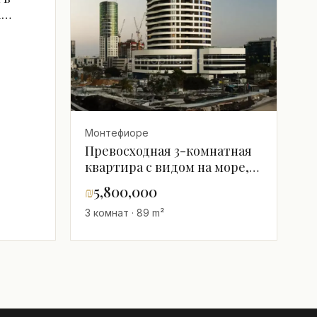
n
Монтефиоре
Превосходная 3-комнатная
квартира с видом на море,
башня Альфа, Тель-Авив
₪
5,800,000
3 комнат · 89 m²