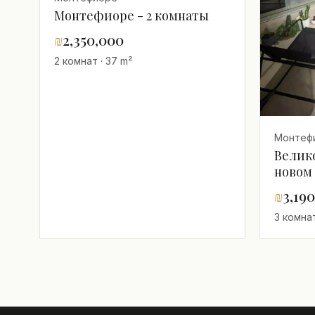
Монтефиоре - 2 комнаты
₪
2,350,000
2 комнат · 37 m²
Монтеф
Велик
новом 
мамад
₪
3,19
3 комнат