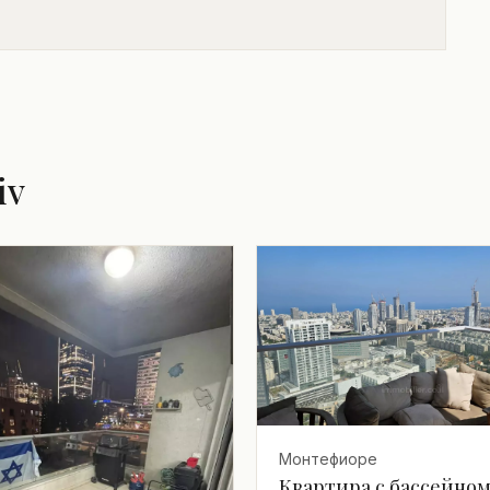
iv
Монтефиоре
Квартира с бассейном