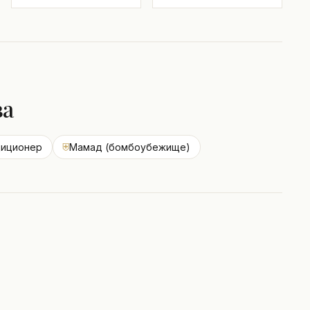
ва
диционер
⛨
Мамад (бомбоубежище)