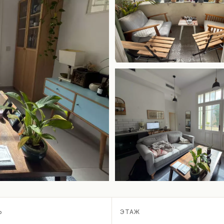
Ь
ЭТАЖ