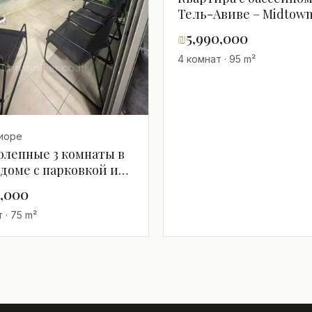
Тель-Авиве – Midtow
Tower, высокий этаж
₪
5,990,000
4 комнат · 95 m²
иоре
олепные 3 комнаты в
доме с парковкой и
ом, рядом с Сароной
0,000
 · 75 m²