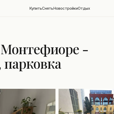
Купить
Снять
Новостройки
Отдых
и Монтефиоре -
, парковка