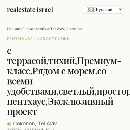
realestate
·
israel
Главная
/
Новостройки
/
Tel Aviv
/
Соколов
PENTHOUSE · НОВОСТРОЙКИ
с
террасой,тихий,Премиум-
класс,Рядом с морем,со
всеми
удобствами,светлый,прост
пентхаус,Эксклюзивный
проект
◉
Соколов, Tel Aviv
ЗАПРАШИВАЕМАЯ ЦЕНА