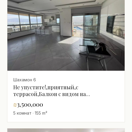
Шахамон 6
Не упустите!,приятный,с
террасой,Балкон с видом на
море,Красивая квартира,со всеми
₪
3,500,000
удобствами,Хорошее
5 комнат · 155 m²
расположение,Хорошее
предложение,Хорошее предложение,С
окнами на разные