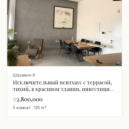
Шахамон 6
Исключительный пентхаус с террасой,
тихий, в красивом здании, инвестиция,
балкон с видом на море, хорошее
₪
2,800,000
расположение, тихое место, высокий
5 комнат · 135 m²
этаж с видом, большой, высокий класс,
роскошный, близко к морю, вид на море,
нельзя упустить!, приятный, хорошо
спланированный, светлый, в новом