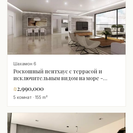
стороны,тихий,светлый,На тихой
улице,В хорошем состоянии,Тихое
место,Большой,Прекрасный,Мини-
пентхаус,Эксклюзивный
проект,просторный,Вид на море
Шахамон 6
Роскошный пентхаус с террасой и
исключительным видом на море -
Новое элитное здание
₪
2,990,000
5 комнат · 155 m²