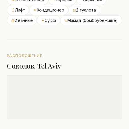
↕
Лифт
❄
Кондиционер
◍
2 туалета
◍
2 ванные
✦
Сукка
⛨
Мамад (бомбоубежище)
РАСПОЛОЖЕНИЕ
Соколов, Tel Aviv