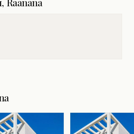
, Raanana
na