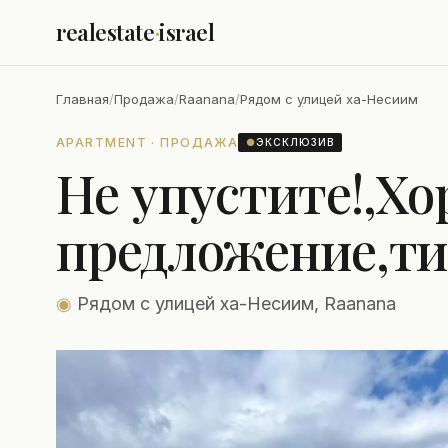
realestate
·
israel
Главная
/
Продажа
/
Raanana
/
Рядом с улицей ха-Несиим
APARTMENT · ПРОДАЖА
●
ЭКСКЛЮЗИВ
Не упустите!,Х
предложение,ти
◉
Рядом с улицей ха-Несиим, Raanana