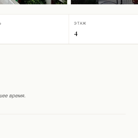
Ь
ЭТАЖ
4
шее время.