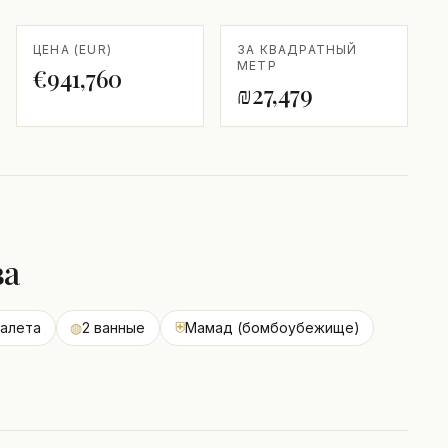
ЦЕНА (EUR)
ЗА КВАДРАТНЫЙ
МЕТР
€941,760
₪27,479
ва
уалета
◍
2 ванные
⛨
Мамад (бомбоубежище)