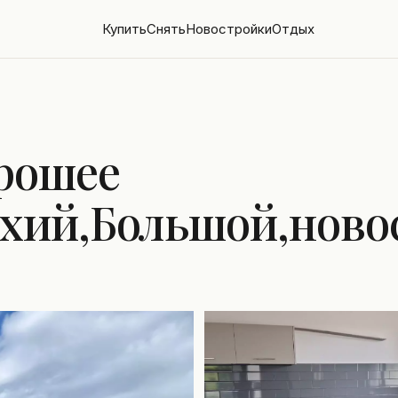
Купить
Снять
Новостройки
Отдых
орошее
хий,Большой,ново