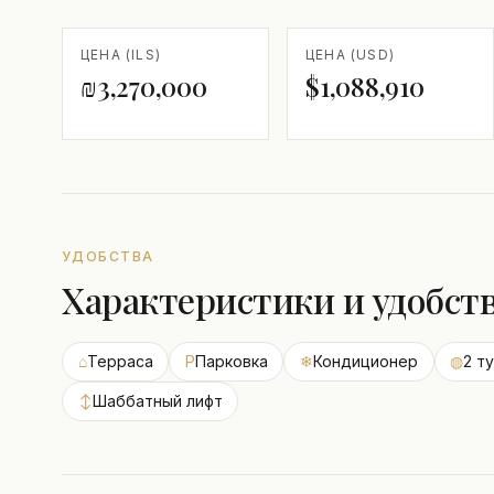
ЦЕНА (ILS)
ЦЕНА (USD)
₪3,270,000
$1,088,910
УДОБСТВА
Характеристики и удобст
⌂
Терраса
P
Парковка
❄
Кондиционер
◍
2 т
↕
Шаббатный лифт