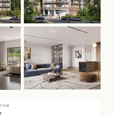
+3 ещё
ЭТАЖ
7