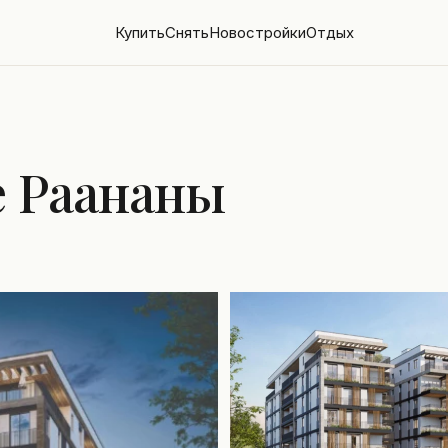
Купить
Снять
Новостройки
Отдых
е Раананы