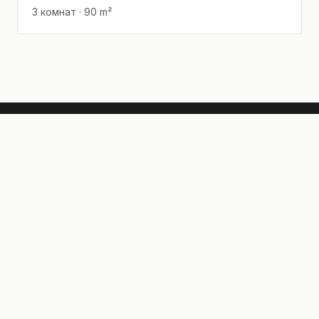
3 комнат · 90 m²
realestate
·
israel
Тщательно отобранная недвижимость в
Израиле для покупателей со всего мира,
рассматривающих репатриацию или
инвестиции.
ОБЗОР
Купить
Аренда