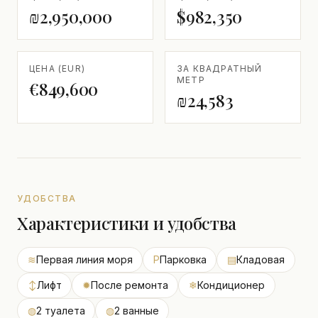
₪2,950,000
$982,350
ЦЕНА (EUR)
ЗА КВАДРАТНЫЙ
МЕТР
€849,600
₪24,583
УДОБСТВА
Характеристики и удобства
≋
Первая линия моря
P
Парковка
▤
Кладовая
↕
Лифт
✹
После ремонта
❄
Кондиционер
◍
2 туалета
◍
2 ванные