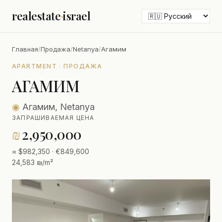
realestate
·
israel
Главная
/
Продажа
/
Netanya
/
Агамим
APARTMENT · ПРОДАЖА
АГАМИМ
◉
Агамим, Netanya
ЗАПРАШИВАЕМАЯ ЦЕНА
₪
2,950,000
≈ $982,350 · €849,600
24,583 ₪/m²