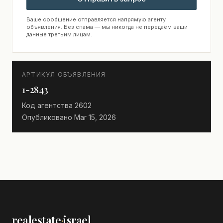
Ваше сообщение отправляется напрямую агенту
объявления. Без спама — мы никогда не передаём ваши
данные третьим лицам.
АРТИКУЛ ОБЪЯВЛЕНИЯ
1-2843
Код агентства
2602
Опубликовано
Mar 15, 2026
realestate
·
israel