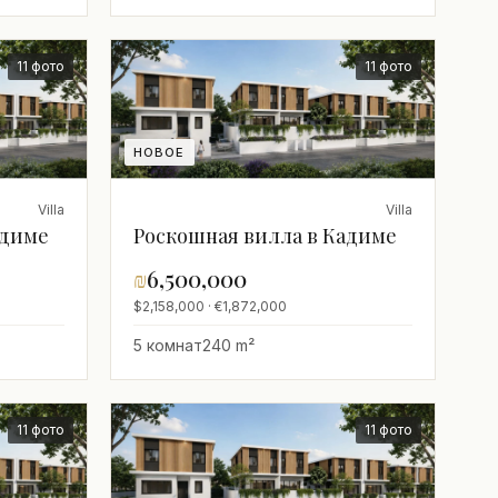
11 фото
11 фото
НОВОЕ
Villa
Villa
адиме
Роскошная вилла в Кадиме
₪
6,500,000
$2,158,000 · €1,872,000
5 комнат
240 m²
11 фото
11 фото