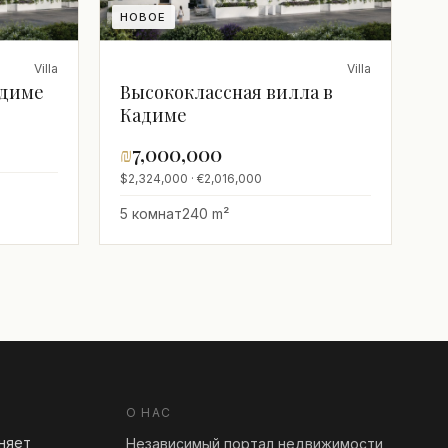
НОВОЕ
Villa
Villa
адиме
Высококлассная вилла в
Кадиме
₪
7,000,000
$2,324,000 · €2,016,000
5 комнат
240 m²
О НАС
еняет
Независимый портал недвижимости