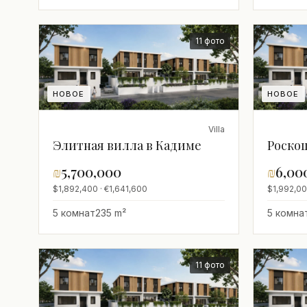
11 фото
НОВОЕ
НОВОЕ
Villa
Элитная вилла в Кадиме
Роско
₪
5,700,000
₪
6,00
$1,892,400 · €1,641,600
$1,992,00
5 комнат
235 m²
5 комна
11 фото