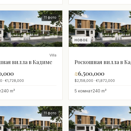
11 фото
НОВОЕ
Villa
шная вилла в Кадиме
Роскошная вилла в К
0,000
₪
6,500,000
0 · €1,728,000
$2,158,000 · €1,872,000
т
240 m²
5 комнат
240 m²
11 фото