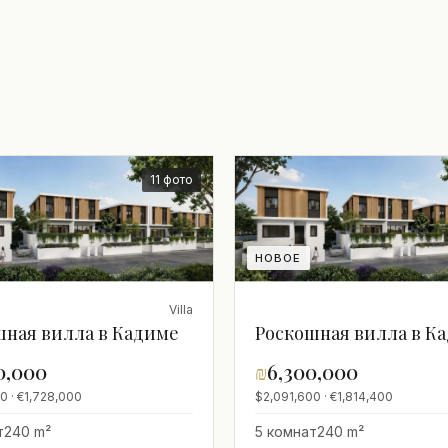
11 фото
НОВОЕ
Villa
шная вилла в Кадиме
Роскошная вилла в К
0,000
₪
6,300,000
0 · €1,728,000
$2,091,600 · €1,814,400
т
240 m²
5 комнат
240 m²