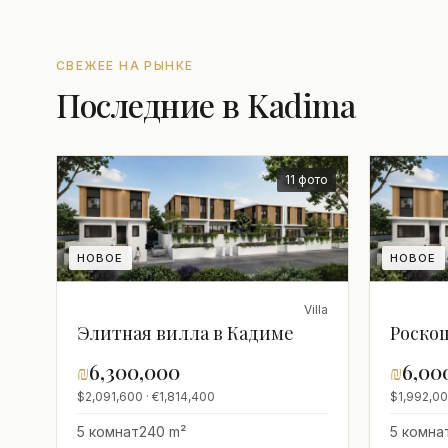
СВЕЖЕЕ НА РЫНКЕ
Последние в Kadima
11 фото
НОВОЕ
НОВОЕ
Villa
Элитная вилла в Кадиме
Роско
₪
6,300,000
₪
6,00
$2,091,600 · €1,814,400
$1,992,00
5 комнат
240 m²
5 комна