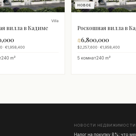
НОВОЕ
Villa
ая вилла в Кадиме
Роскошная вилла в К
0,000
₪
6,800,000
0 · €1,958,400
$2,257,600 · €1,958,400
т
240 m²
5 комнат
240 m²
НОВОСТИ НЕДВИЖИМОСТИ
Налог на покупку 8%: что м