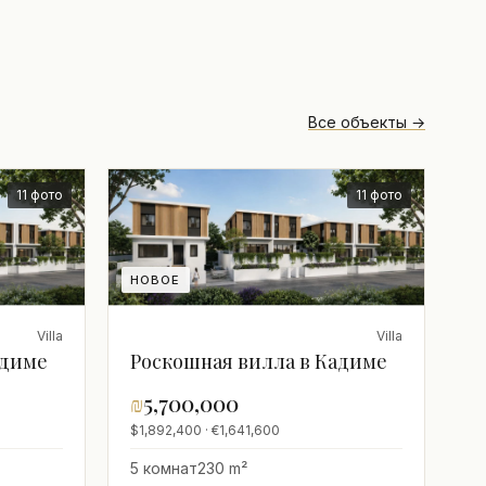
Все объекты →
11 фото
11 фото
НОВОЕ
Villa
Villa
адиме
Роскошная вилла в Кадиме
₪
5,700,000
$1,892,400 · €1,641,600
5 комнат
230 m²