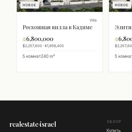
НОВОЕ
НОВОЕ
Villa
Роскошная вилла в Кадиме
Элитн
₪
6,800,000
₪
6,80
$2,257,600 · €1,958,400
$2,257,60
5 комнат
240 m²
5 комна
ОБЗОР
realestate
·
israel
Купить