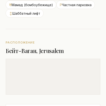
⛨
Мамад (бомбоубежище)
P
Частная парковка
↕
Шаббатный лифт
РАСПОЛОЖЕНИЕ
Бейт-Ваган, Jerusalem