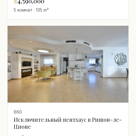
₪
4,590,000
Ришон-ле-Цион!
5 комнат · 135 m²
660
Исключительный пентхаус в Ришон-ле-
Ционе