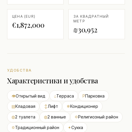
ЦЕНА (EUR)
ЗА КВАДРАТНЫЙ
МЕТР
€1,872,000
₪30,952
УДОБСТВА
Характеристики и удобства
👁
Открытый вид
⌂
Терраса
P
Парковка
▤
Кладовая
↕
Лифт
❄
Кондиционер
◍
2 туалета
◍
2 ванные
✡
Религиозный район
✡
Традиционный район
✦
Сукка