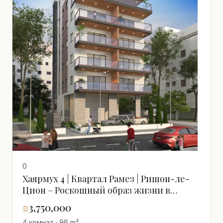
0
Хаярмух 4 | Квартал Рамез | Ришон-ле-
Цион – Роскошный образ жизни в
квартале Рамез
₪
3,750,000
4 комнат · 96 m²