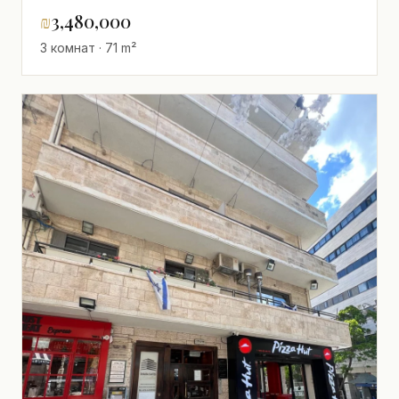
отремонтированная 71м² – Центр города,
₪
3,480,000
Иерусалим - 4-й этаж, Терраса 7м²
3 комнат · 71 m²