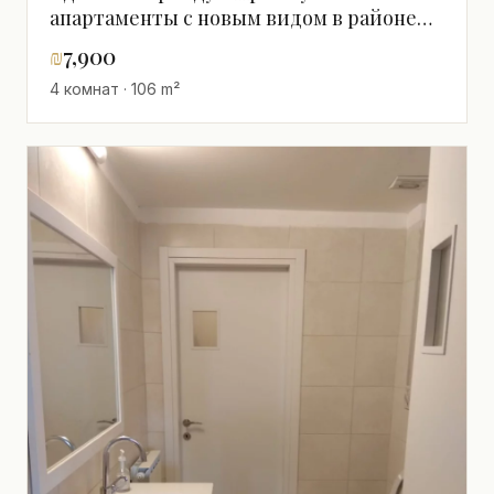
апартаменты с новым видом в районе
Мордот Арнона – JERUSALEM
₪
7,900
IMMOBILIER 026786595
4 комнат · 106 m²