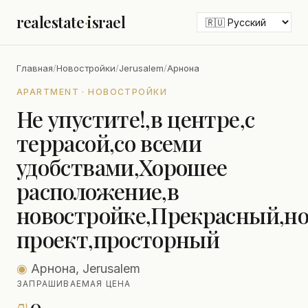
realestate
·
israel
Главная
/
Новостройки
/
Jerusalem
/
Арнона
APARTMENT · НОВОСТРОЙКИ
Не упустите!,в центре,с
террасой,со всеми
удобствами,Хорошее
расположение,в
новостройке,Прекрасный,н
проект,просторный
◉
Арнона, Jerusalem
ЗАПРАШИВАЕМАЯ ЦЕНА
₪
0