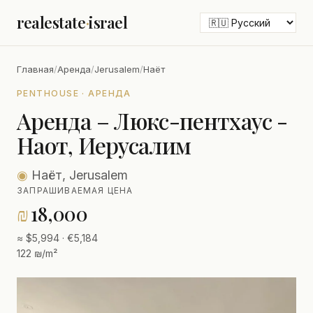
realestate
·
israel
Главная
/
Аренда
/
Jerusalem
/
Наёт
PENTHOUSE · АРЕНДА
Аренда – Люкс-пентхаус -
Наот, Иерусалим
◉
Наёт, Jerusalem
ЗАПРАШИВАЕМАЯ ЦЕНА
₪
18,000
≈ $5,994 · €5,184
122 ₪/m²