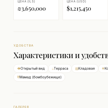
ЦЕНА (ILS)
ЦЕНА (USD)
₪3,650,000
$1,215,450
УДОБСТВА
Характеристики и удобст
👁
Открытый вид
⌂
Терраса
▤
Кладовая
❄
К
⛨
Мамад (бомбоубежище)
ГАЛЕРЕЯ