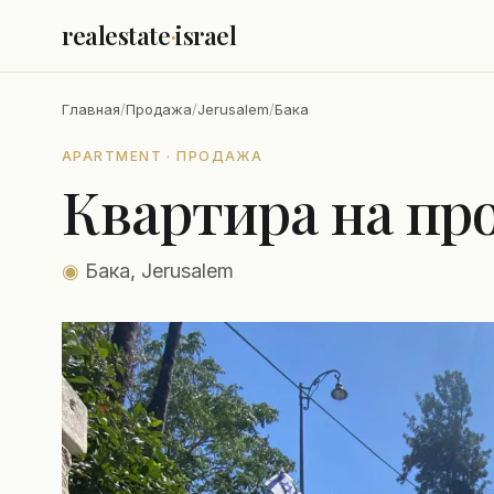
realestate
·
israel
Главная
/
Продажа
/
Jerusalem
/
Бака
APARTMENT · ПРОДАЖА
Квартира на про
◉
Бака, Jerusalem