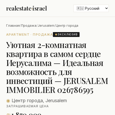
realestate
·
israel
Главная
/
Продажа
/
Jerusalem
/
Центр города
APARTMENT · ПРОДАЖА
●
ЭКСКЛЮЗИВ
Уютная 2-комнатная
квартира в самом сердце
Иерусалима — Идеальная
возможность для
инвестиций — JERUSALEM
IMMOBILIER 026786595
◉
Центр города, Jerusalem
ЗАПРАШИВАЕМАЯ ЦЕНА
₪
1,870,000