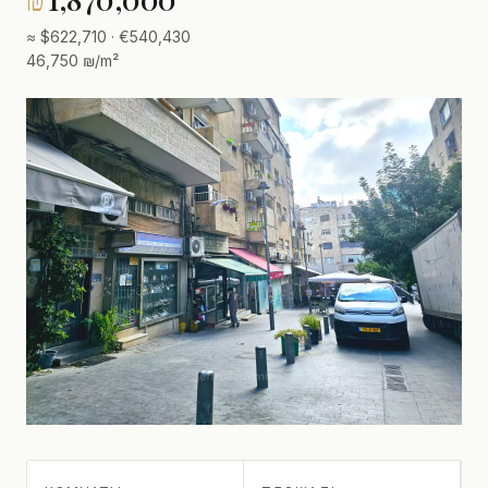
≈ $622,710 · €540,430
46,750 ₪/m²