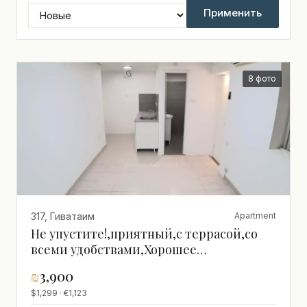
Применить
8 фото
317, Гиватаим
Apartment
Не упустите!,приятный,с террасой,со
всеми удобствами,Хорошее
предложение,На тихой улице,Тихое
₪
3,900
место,После ремонта,просторный
$1,299 · €1,123