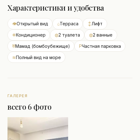
Характеристики и удобства
👁
Открытый вид
⌂
Терраса
↕
Лифт
❄
Кондиционер
◍
2 туалета
◍
2 ванные
⛨
Мамад (бомбоубежище)
P
Частная парковка
≋
Полный вид на море
ГАЛЕРЕЯ
всего 6 фото