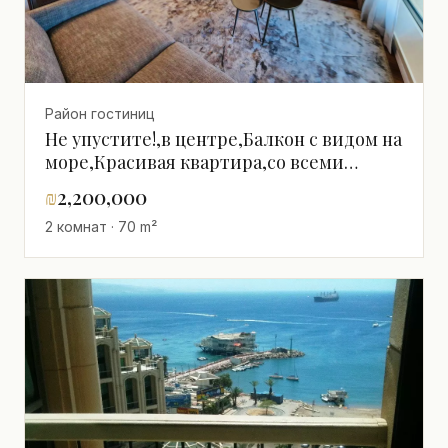
Район гостиниц
Не упустите!,в центре,Балкон с видом на
море,Красивая квартира,со всеми
удобствами,Хорошее
₪
2,200,000
расположение,Хорошее
2 комнат · 70 m²
предложение,Хорошее предложение,С
окнами на разные
стороны,тихий,светлый,в красивом
здании,В хорошем
состоянии,Полностью
меблирован,Высокий этаж с
видом,Большой,Премиум-класс,в
отличном
состоянии,Роскошный,Прекрасный,Рядом
с морем,Эксклюзивный проект,Вид на