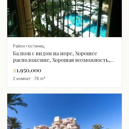
море
Район гостиниц
Балкон с видом на море, Хорошее
расположение, Хорошая возможность,
Высокий этаж с видом, Высокий класс,
₪
1,950,000
Роскошный, Близко к морю, Вид на
2 комнат · 78 m²
море, Не упустить!, Приятный, Хорошо
спланированный, Светлый, Хорошие
ориентации, В хорошем состоянии,
Полностью меблированный,
Великолепный, Качественный проект