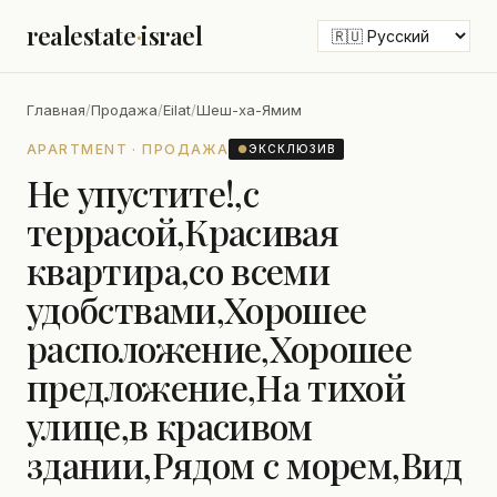
realestate
·
israel
Главная
/
Продажа
/
Eilat
/
Шеш-ха-Ямим
APARTMENT · ПРОДАЖА
●
ЭКСКЛЮЗИВ
Не упустите!,с
террасой,Красивая
квартира,со всеми
удобствами,Хорошее
расположение,Хорошее
предложение,На тихой
улице,в красивом
здании,Рядом с морем,Вид