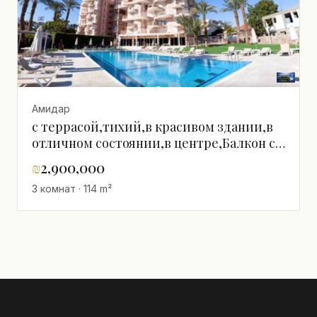
Амидар
с террасой,тихий,в красивом здании,в
отличном состоянии,в центре,Балкон с
видом на море,Хорошее
₪
2,900,000
расположение,Хорошее
3 комнат · 114 m²
предложение,Тихое место,Высокий
этаж с видом,Большой,Премиум-
класс,Роскошный,Рядом с морем,Вид на
море,Не упустите!,приятный,со всеми
удобствами,светлый,просторный,Красивая
квартира,Хорошее предложение,С
окнами на разные стороны,В хорошем
состоянии,Прекрасный,Эксклюзивный