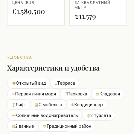
ЦЕНА (EUR)
ЗА КВАДРАТНЫЙ
МЕТР
€1,589,500
₪11,579
УДОБСТВА
Характеристики и удобства
👁
Открытый вид
⌂
Терраса
≋
Первая линия моря
P
Парковка
▤
Кладовая
↕
Лифт
▦
С мебелью
❄
Кондиционер
☀
Солнечный водонагреватель
◍
2 туалета
◍
2 ванные
✡
Традиционный район