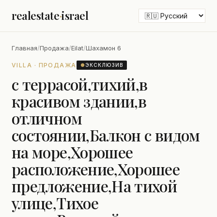
realestate
·
israel
Главная
/
Продажа
/
Eilat
/
Шахамон 6
VILLA · ПРОДАЖА
●
ЭКСКЛЮЗИВ
с террасой,тихий,в
красивом здании,в
отличном
состоянии,Балкон с видом
на море,Хорошее
расположение,Хорошее
предложение,На тихой
улице,Тихое