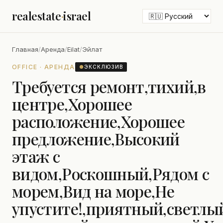
realestate
·
israel
Главная
/
Аренда
/
Eilat
/
Эйлат
OFFICE · АРЕНДА
●
ЭКСКЛЮЗИВ
Требуется ремонт,тихий,в
центре,Хорошее
расположение,Хорошее
предложение,Высокий
этаж с
видом,Роскошный,Рядом с
морем,Вид на море,Не
упустите!,приятный,светлы