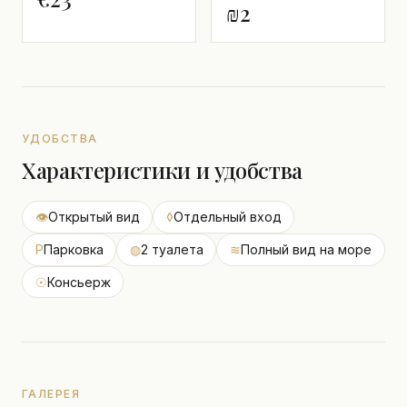
₪2
УДОБСТВА
Характеристики и удобства
👁
Открытый вид
◊
Отдельный вход
P
Парковка
◍
2 туалета
≋
Полный вид на море
☉
Консьерж
ГАЛЕРЕЯ