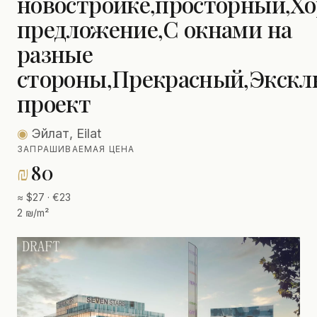
новостройке,просторный,Х
предложение,С окнами на
разные
стороны,Прекрасный,Экск
проект
◉
Эйлат, Eilat
ЗАПРАШИВАЕМАЯ ЦЕНА
₪
80
≈ $27 · €23
2 ₪/m²