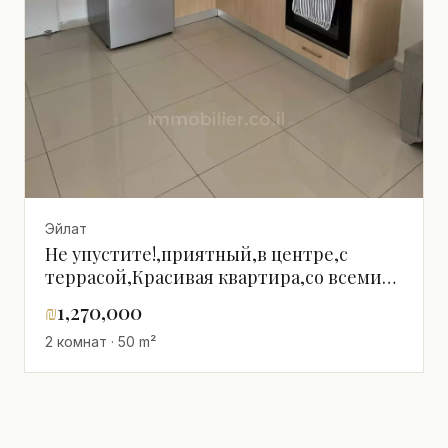
Эйлат
Не упустите!,приятный,в центре,с
террасой,Красивая квартира,со всеми
удобствами,Хорошее
₪
1,270,000
расположение,Хорошее
2 комнат · 50 m²
предложение,Хорошее предложение,С
окнами на разные стороны,тихий,В
хорошем состоянии,Тихое
место,Высокий этаж с
видом,Прекрасный