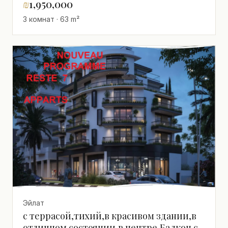
₪
1,950,000
3 комнат · 63 m²
Эйлат
с террасой,тихий,в красивом здании,в
отличном состоянии,в центре,Балкон с