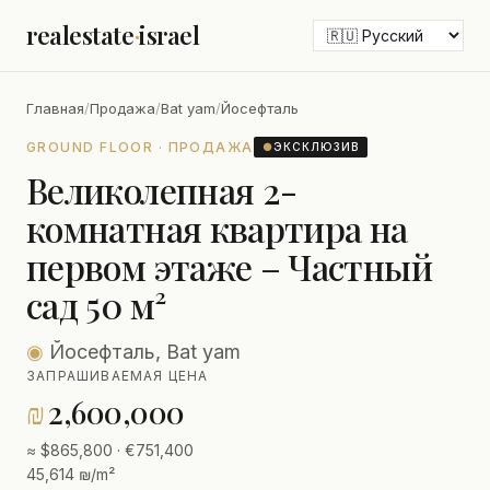
realestate
·
israel
Главная
/
Продажа
/
Bat yam
/
Йосефталь
GROUND FLOOR · ПРОДАЖА
●
ЭКСКЛЮЗИВ
Великолепная 2-
комнатная квартира на
первом этаже – Частный
сад 50 м²
◉
Йосефталь, Bat yam
ЗАПРАШИВАЕМАЯ ЦЕНА
₪
2,600,000
≈ $865,800 · €751,400
45,614 ₪/m²