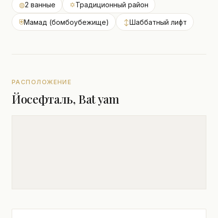
◍
2 ванные
✡
Традиционный район
⛨
Мамад (бомбоубежище)
↕
Шаббатный лифт
РАСПОЛОЖЕНИЕ
Йосефталь, Bat yam