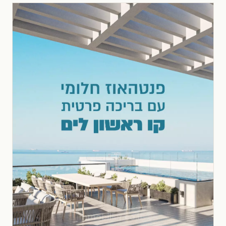
улице,в красивом здании,Тихое
место,Высокий этаж с видом,Премиум-
класс,в отличном состоянии,Рядом с
морем,Эксклюзивный проект,Вид на
море