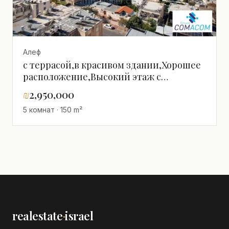
Алеф
с террасой,в красивом здании,Хорошее
расположение,Высокий этаж с
видом,Премиум-класс,Вид на
₪
2,950,000
море,новостройка,просторный,Прекрасный
5 комнат · 150 m²
realestate
·
israel