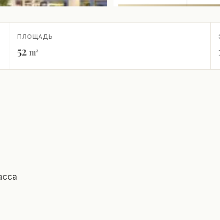
ПЛОЩАДЬ
52
m²
асса