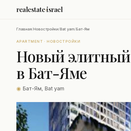
realestate
·
israel
Главная
/
Новостройки
/
Bat yam
/
Бат-Ям
APARTMENT · НОВОСТРОЙКИ
Новый элитный
в Бат-Яме
◉
Бат-Ям, Bat yam