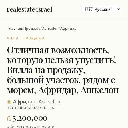
realestate
·
israel
Главная
/
Продажа
/
Ashkelon
/
Афридар
VILLA · ПРОДАЖА
Отличная возможность,
которую нельзя упустить!
Вилла на продажу,
большой участок, рядом с
морем, Афридар, Ашкелон
◉
Афридар, Ashkelon
ЗАПРАШИВАЕМАЯ ЦЕНА
₪
5,200,000
≈ $1,731,600 · €1,502,800