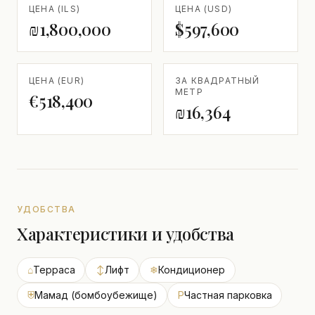
ЦЕНА (ILS)
ЦЕНА (USD)
₪1,800,000
$597,600
ЦЕНА (EUR)
ЗА КВАДРАТНЫЙ
МЕТР
€518,400
₪16,364
УДОБСТВА
Характеристики и удобства
⌂
Терраса
↕
Лифт
❄
Кондиционер
⛨
Мамад (бомбоубежище)
P
Частная парковка