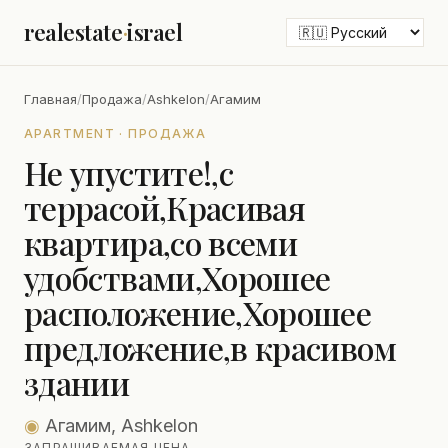
realestate
·
israel
Главная
/
Продажа
/
Ashkelon
/
Агамим
APARTMENT · ПРОДАЖА
Не упустите!,с
террасой,Красивая
квартира,со всеми
удобствами,Хорошее
расположение,Хорошее
предложение,в красивом
здании
◉
Агамим, Ashkelon
ЗАПРАШИВАЕМАЯ ЦЕНА