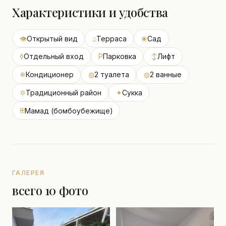
Характеристики и удобства
👁
Открытый вид
⌂
Терраса
❀
Сад
◊
Отдельный вход
P
Парковка
↕
Лифт
❄
Кондиционер
◍
2 туалета
◍
2 ванные
✡
Традиционный район
✦
Сукка
⛨
Мамад (бомбоубежище)
ГАЛЕРЕЯ
всего 10 фото