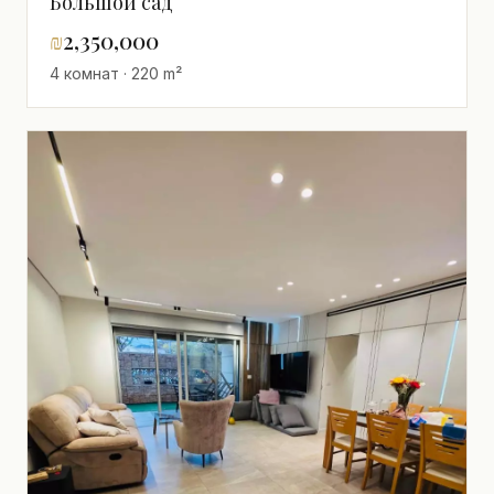
Большой сад
₪
2,350,000
4 комнат · 220 m²