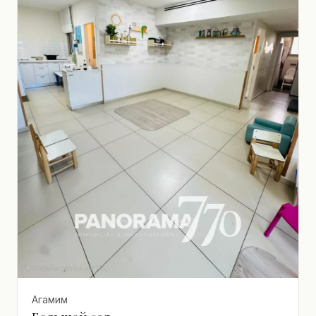
Агамим