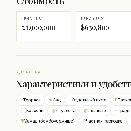
Стоимость
ЦЕНА (ILS)
ЦЕНА (USD)
₪1,900,000
$630,800
УДОБСТВА
Характеристики и удобст
⌂
Терраса
❀
Сад
◊
Отдельный вход
P
Парко
◯
Бассейн
◍
2 туалета
◍
2 ванные
✡
Тради
⛨
Мамад (бомбоубежище)
P
Частная парковка