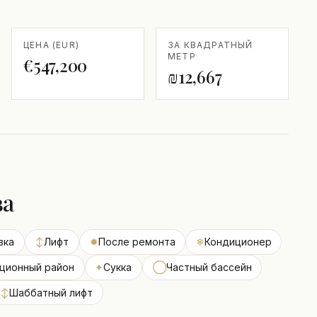
ЦЕНА (EUR)
ЗА КВАДРАТНЫЙ
МЕТР
€547,200
₪12,667
ва
вка
↕
Лифт
✹
После ремонта
❄
Кондиционер
ционный район
✦
Сукка
◯
Частный бассейн
↕
Шаббатный лифт