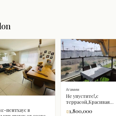
lon
Агамим
Не упустите!,с
террасой,Красивая
квартира,со всеми
с-пентхаус в
₪
1,800,000
удобствами,Хорошее