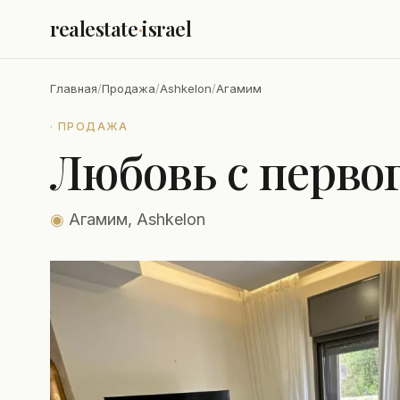
realestate
·
israel
Главная
/
Продажа
/
Ashkelon
/
Агамим
· ПРОДАЖА
Любовь с первог
◉
Агамим, Ashkelon