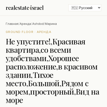
realestate
·
israel
Главная
/
Аренда
/
Ashdod
/
Марина
GROUND FLOOR · АРЕНДА
Не упустите!,Красивая
квартира,со всеми
удобствами,Хорошее
расположение,в красивом
здании,Тихое
место,Большой,Рядом с
морем,просторный,Вид на
море