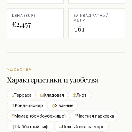
ЦЕНА (EUR)
ЗА КВАДРАТНЫЙ
МЕТР
€2,457
₪61
УДОБСТВА
Характеристики и удобства
⌂
Терраса
▤
Кладовая
↕
Лифт
❄
Кондиционер
◍
2 ванные
⛨
Мамад (бомбоубежище)
P
Частная парковка
↕
Шаббатный лифт
≋
Полный вид на море