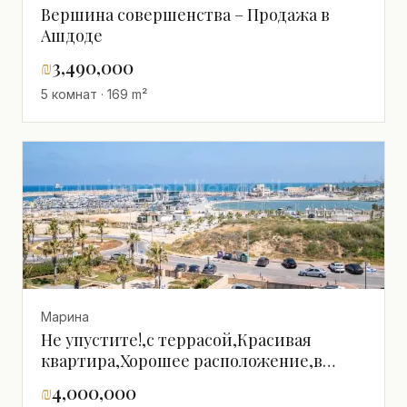
Вершина совершенства – Продажа в
Ашдоде
₪
3,490,000
5 комнат · 169 m²
Марина
Не упустите!,с террасой,Красивая
квартира,Хорошее расположение,в
красивом здании,Прекрасный,Рядом с
₪
4,000,000
морем,просторный,Вид на море