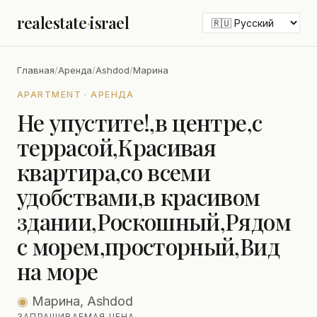
realestate
·
israel
Главная
/
Аренда
/
Ashdod
/
Марина
APARTMENT · АРЕНДА
Не упустите!,в центре,с
террасой,Красивая
квартира,со всеми
удобствами,в красивом
здании,Роскошный,Рядом
с морем,просторный,Вид
на море
◉
Марина, Ashdod
ЗАПРАШИВАЕМАЯ ЦЕНА