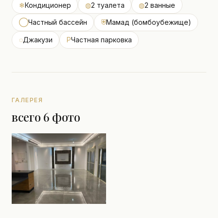
❄
Кондиционер
◍
2 туалета
◍
2 ванные
◯
Частный бассейн
⛨
Мамад (бомбоубежище)
◌
Джакузи
P
Частная парковка
ГАЛЕРЕЯ
всего 6 фото