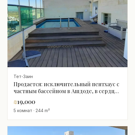
Тет-Заин
Продается: исключительный пентхаус с
частным бассейном в Ашдоде, в сердце
престижного района Тет Заин
₪
19,000
5 комнат · 244 m²