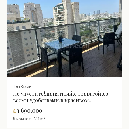
Тет-Заин
Не упустите!,приятный,с террасой,со
всеми удобствами,в красивом
здании,Тихое место,Большой,После
₪
3,690,000
ремонта
5 комнат · 131 m²