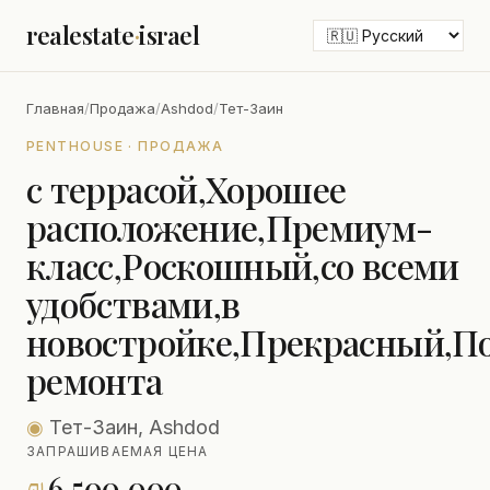
realestate
·
israel
Главная
/
Продажа
/
Ashdod
/
Тет-Заин
PENTHOUSE · ПРОДАЖА
с террасой,Хорошее
расположение,Премиум-
класс,Роскошный,со всеми
удобствами,в
новостройке,Прекрасный,П
ремонта
◉
Тет-Заин, Ashdod
ЗАПРАШИВАЕМАЯ ЦЕНА
₪
6,500,000