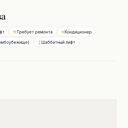
ва
фт
⚒
Требует ремонта
❄
Кондиционер
омбоубежище)
↕
Шаббатный лифт