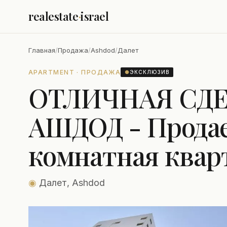
realestate
·
israel
Главная
/
Продажа
/
Ashdod
/
Далет
APARTMENT · ПРОДАЖА
●
ЭКСКЛЮЗИВ
ОТЛИЧНАЯ СДЕ
АШДОД - Продает
комнатная квар
◉
Далет, Ashdod