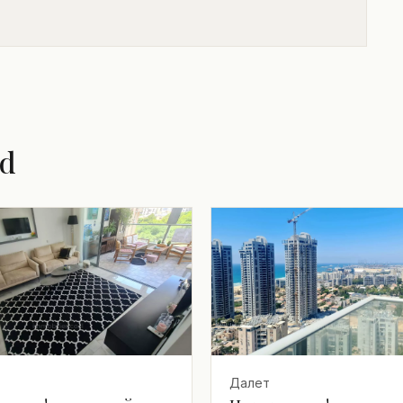
od
Далет