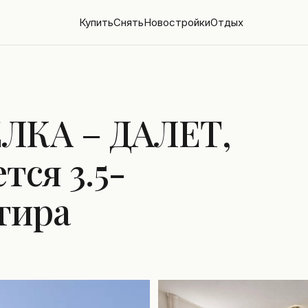
Купить
Снять
Новостройки
Отдых
ЛКА – ДАЛЕТ,
ся 3.5-
тира