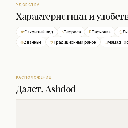
УДОБСТВА
Характеристики и удобст
👁
Открытый вид
⌂
Терраса
P
Парковка
↕
Ли
◍
2 ванные
✡
Традиционный район
⛨
Мамад (б
РАСПОЛОЖЕНИЕ
Далет, Ashdod