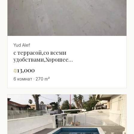
Yud Alef
с террасой,со всеми
удобствами,Хорошее
расположение,Большой,Рядом с
₪
13,000
морем,просторный,Вид на море
6 комнат · 270 m²