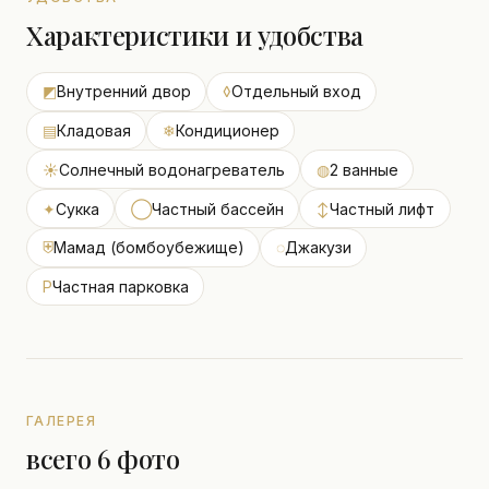
Характеристики и удобства
◩
Внутренний двор
◊
Отдельный вход
▤
Кладовая
❄
Кондиционер
☀
Солнечный водонагреватель
◍
2 ванные
✦
Сукка
◯
Частный бассейн
↕
Частный лифт
⛨
Мамад (бомбоубежище)
◌
Джакузи
P
Частная парковка
ГАЛЕРЕЯ
всего 6 фото