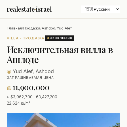
realestate
·
israel
Главная
/
Продажа
/
Ashdod
/
Yud Alef
VILLA · ПРОДАЖА
●
ЭКСКЛЮЗИВ
Исключительная вилла в
Ашдоде
◉
Yud Alef, Ashdod
ЗАПРАШИВАЕМАЯ ЦЕНА
₪
11,900,000
≈ $3,962,700 · €3,427,200
22,624 ₪/m²