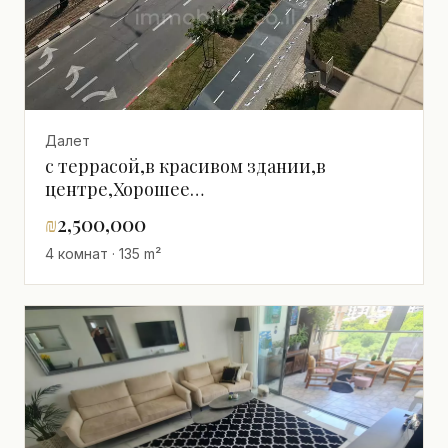
Далет
с террасой,в красивом здании,в
центре,Хорошее
расположение,Высокий этаж с
₪
2,500,000
видом,Рядом с морем,Вид на
4 комнат · 135 m²
море,приятный,светлый,просторный,Красив
квартира,С окнами на разные
стороны,Эксклюзивный проект