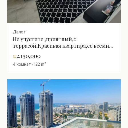
Далет
Не упустите!,приятный,с
террасой,Красивая квартира,со всеми
удобствами,тихий,в отличном
₪
2,150,000
состоянии,Прекрасный,Рядом с
4 комнат · 122 m²
морем,После ремонта