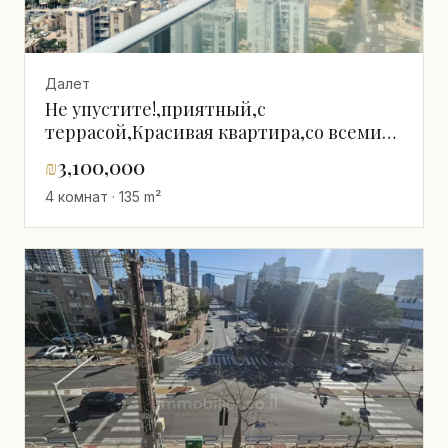
Далет
Не упустите!,приятный,с
террасой,Красивая квартира,со всеми
удобствами,Хорошее расположение,С
₪
3,100,000
окнами на разные стороны,светлый,в
4 комнат · 135 m²
красивом здании,Высокий этаж с
видом,Премиум-
класс,Прекрасный,Рядом с
морем,Эксклюзивный
проект,просторный,Вид на море