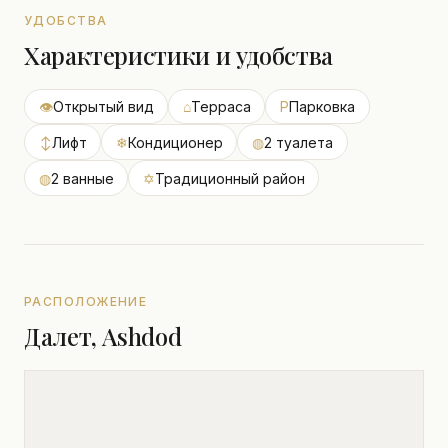
УДОБСТВА
Характеристики и удобства
👁
Открытый вид
⌂
Терраса
P
Парковка
↕
Лифт
❄
Кондиционер
◍
2 туалета
◍
2 ванные
✡
Традиционный район
РАСПОЛОЖЕНИЕ
Далет, Ashdod