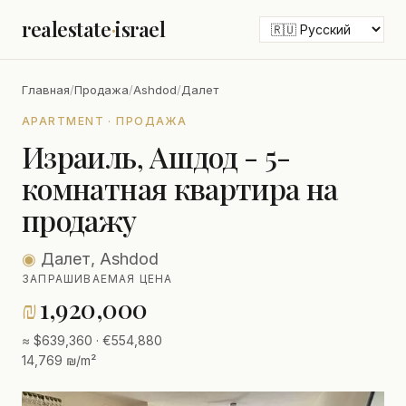
realestate
·
israel
Главная
/
Продажа
/
Ashdod
/
Далет
APARTMENT · ПРОДАЖА
Израиль, Ашдод - 5-
комнатная квартира на
продажу
◉
Далет, Ashdod
ЗАПРАШИВАЕМАЯ ЦЕНА
₪
1,920,000
≈ $639,360 · €554,880
14,769 ₪/m²