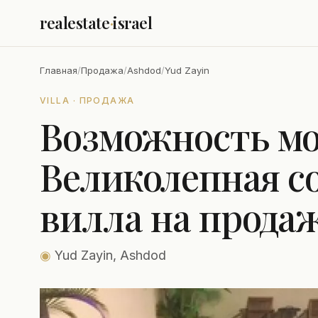
realestate
·
israel
Главная
/
Продажа
/
Ashdod
/
Yud Zayin
VILLA · ПРОДАЖА
Возможность мо
Великолепная с
вилла на прода
◉
Yud Zayin, Ashdod