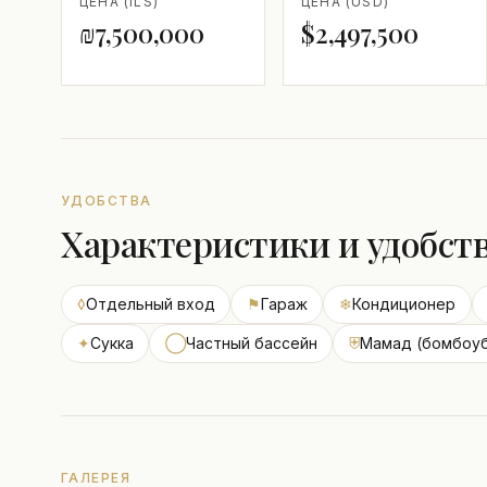
ЦЕНА (ILS)
ЦЕНА (USD)
₪7,500,000
$2,497,500
УДОБСТВА
Характеристики и удобст
◊
Отдельный вход
⚑
Гараж
❄
Кондиционер
✦
Сукка
◯
Частный бассейн
⛨
Мамад (бомбоу
ГАЛЕРЕЯ