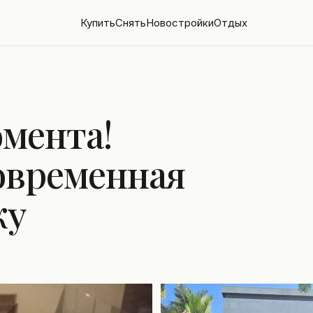
Купить
Снять
Новостройки
Отдых
мента!
овременная
жу