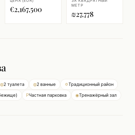
ЦЕНА (EUR)
ЗА КВАДРАТНЫЙ
МЕТР
€2,167,500
₪27,778
ва
◍
2 туалета
◍
2 ванные
✡
Традиционный район
бежище)
P
Частная парковка
◉
Тренажёрный зал