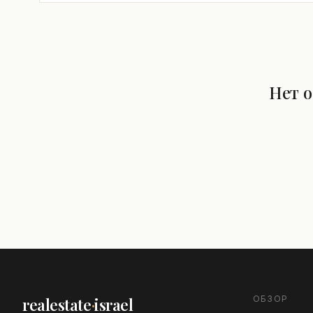
Нет 
ОБЗОР
realestate
·
israel