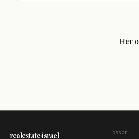
Нет 
ОБЗОР
realestate
·
israel